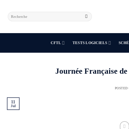
Skip
to
content
CFTL
TESTS LOGICIELS
SCHÉ
Journée Française de 
POSTED
11
Jul