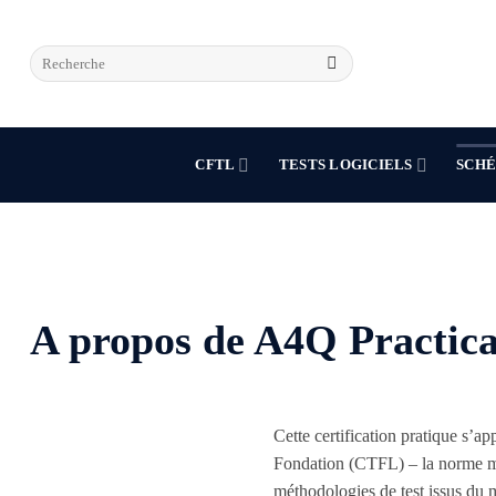
Skip
to
content
CFTL
TESTS LOGICIELS
SCHÉ
A propos de A4Q Practica
Cette certification pratique s’
Fondation (CTFL) – la norme mond
méthodologies de test issus du mo