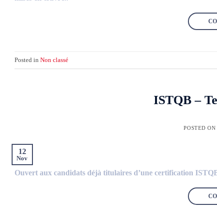
CO
Posted in
Non classé
ISTQB – Te
POSTED O
12
Nov
Ouvert aux candidats déjà titulaires d’une certification ISTQ
CO