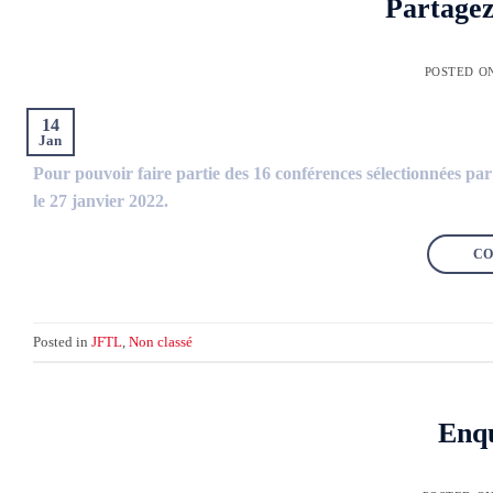
Partagez
POSTED O
14
Jan
Pour pouvoir faire partie des 16 conférences sélectionnées p
le 27 janvier 2022.
CO
Posted in
JFTL
,
Non classé
Enqu