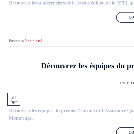
Découvrez les conférenciers de la 14ème édition de la JFTL qui
CO
Posted in
Non classé
Découvrez les équipes du p
POSTED
21
Apr
Découvrez les équipes du premier Tournoi de l’Assurance Quali
Montrouge.
CO