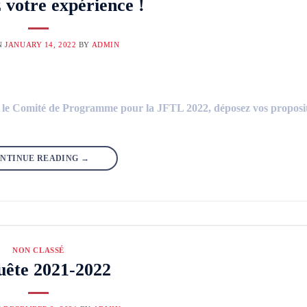
 votre expérience !
N
JANUARY 14, 2022
BY
ADMIN
ar le Comité de Programme pour la JFTL 2022, déposez vos proposit
NTINUE READING
→
NON CLASSÉ
ête 2021-2022