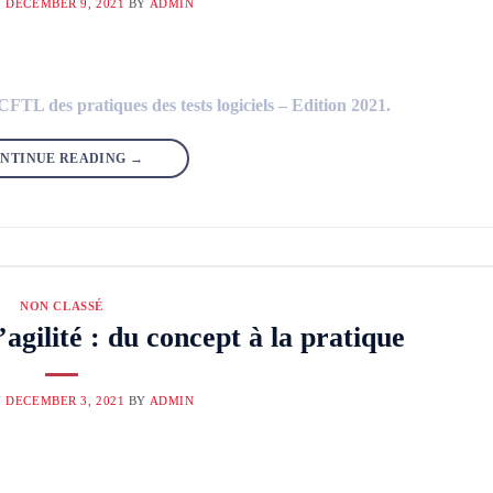
N
DECEMBER 9, 2021
BY
ADMIN
FTL des pratiques des tests logiciels – Edition 2021.
NTINUE READING
→
NON CLASSÉ
agilité : du concept à la pratique
N
DECEMBER 3, 2021
BY
ADMIN