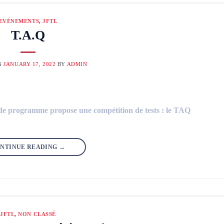
EVÉNEMENTS
,
JFTL
T.A.Q
N
JANUARY 17, 2022
BY
ADMIN
é de programme propose une compétition de tests : le TAQ
NTINUE READING
→
JFTL
,
NON CLASSÉ