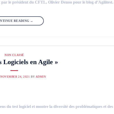
 par le président du CFTL, Olivier Denoo pour le blog d’Agilitest.
NTINUE READING
→
NON CLASSÉ
s Logiciels en Agile »
N
NOVEMBER 24, 2021
BY
ADMIN
ns du test logiciel et montre la diversité des problématiques et des