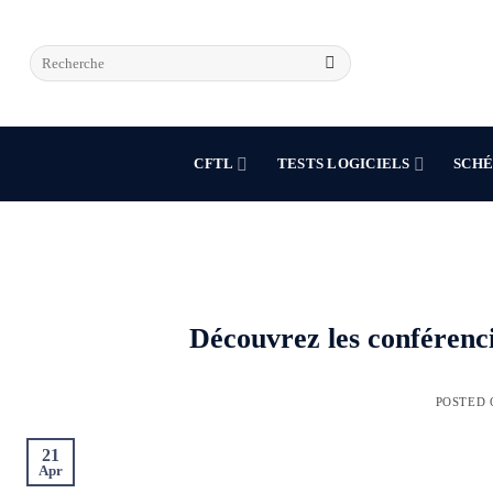
Skip
to
content
CFTL
TESTS LOGICIELS
SCHÉ
Découvrez les conférenci
POSTED
21
Apr