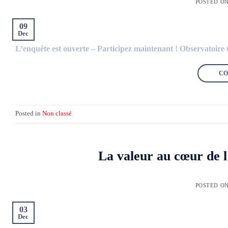
POSTED O
09
Dec
L’enquête est ouverte – Participez maintenant ! Observatoire C
CO
Posted in
Non classé
La valeur au cœur de l’
POSTED O
03
Dec