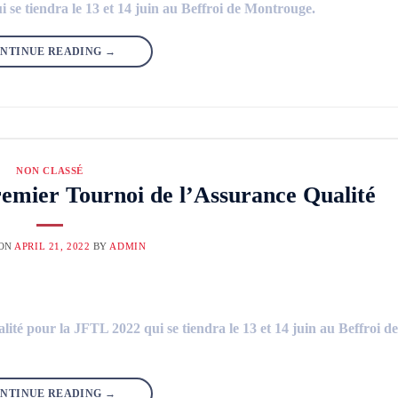
 se tiendra le 13 et 14 juin au Beffroi de Montrouge.
NTINUE READING
→
NON CLASSÉ
remier Tournoi de l’Assurance Qualité
 ON
APRIL 21, 2022
BY
ADMIN
té pour la JFTL 2022 qui se tiendra le 13 et 14 juin au Beffroi de
NTINUE READING
→