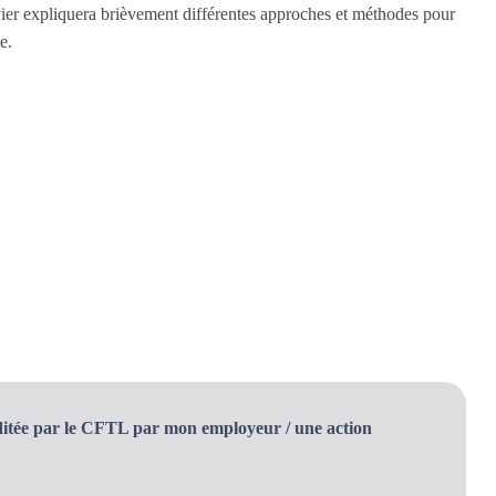
ivier expliquera brièvement différentes approches et méthodes pour
e.
ditée par le CFTL par mon employeur / une action