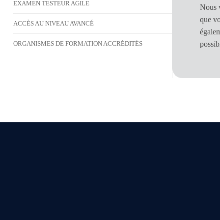
EXAMEN TESTEUR AGILE
Nous v
que vo
ACCÈS AU NIVEAU AVANCÉ
égalem
possibi
ORGANISMES DE FORMATION ACCRÉDITÉS